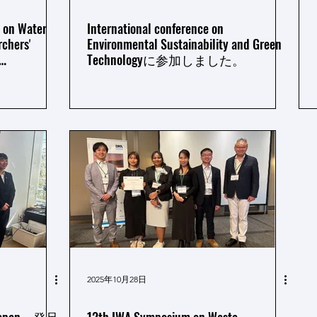
 on Water
International conference on
rchersʼ
Environmental Sustainability and Green
Technologyに参加しました。
nd
5 に参加しました
2025年10月28日