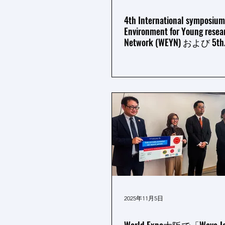
4th International symposium
Environment for Young resea
Network (WEYN) および 5th
International Conference on
Environmental Technology a
Innovations-ICETI202
2025年11月5日