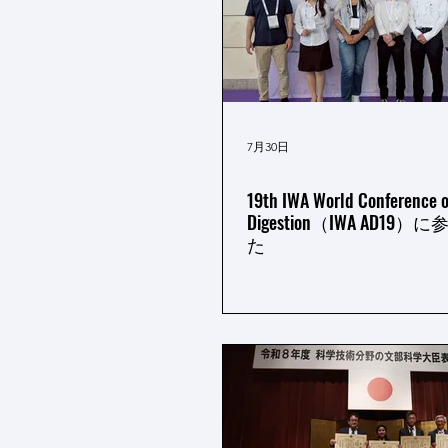
7月30日
19th IWA World Conference 
Digestion（IWA AD19
た