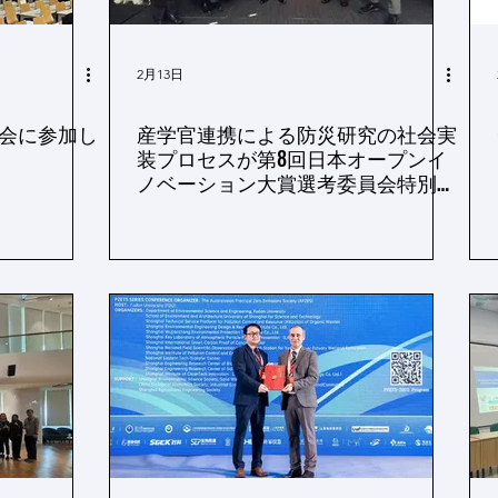
2月13日
年会に参加し
産学官連携による防災研究の社会実
装プロセスが第8回日本オープンイ
ノベーション大賞選考委員会特別賞
を受賞－オール新潟で誕生した水再
生処理技術「ウォーターチェンジャ
ー®」の社会貢献・世界展開－