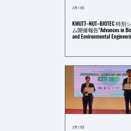
2月13日
KMUTT–NUT–BIOTEC 
ム開催報告“Advances in Biot
and Environmental Engineeri
Sustainable Societies”
2月13日