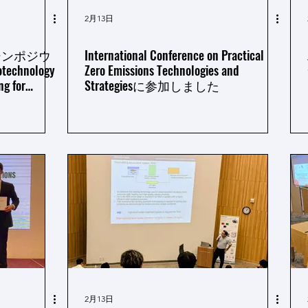
2月13日
特別シンポジウ
International Conference on Practical
echnology
Zero Emissions Technologies and
ng for
Strategiesに参加しました
2月13日