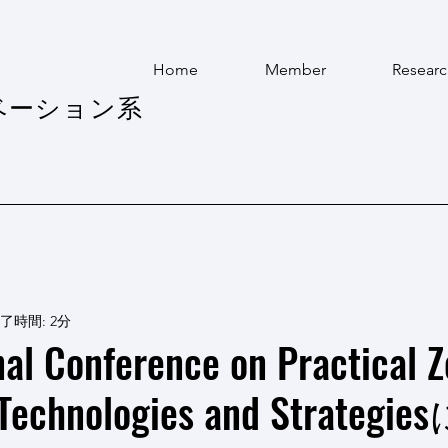
Home
Member
Researc
ベーション系
了時間: 2分
nal Conference on Practical Z
 Technologies and Strateg