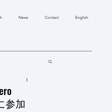
h
News
Contact
English
ero
iesに参加